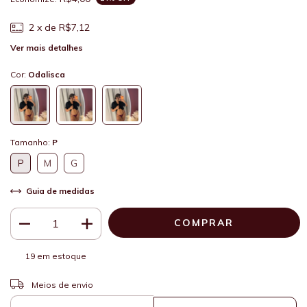
2
x de
R$7,12
Ver mais detalhes
Cor:
Odalisca
Tamanho:
P
P
M
G
Guia de medidas
19
em estoque
ALTERAR CEP
Entregas para o CEP:
Meios de envio