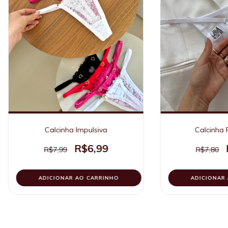
Calcinha Impulsiva
Calcinha 
R$6,99
R$7,99
R$7,80
ADICIONAR AO CARRINHO
ADICIONAR