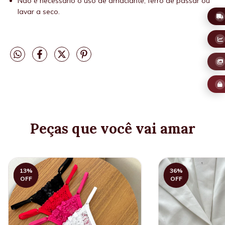
Não é necessário o uso de amaciante, ferro de passar ou
lavar a seco.
Peças que você vai amar
13
%
36
%
OFF
OFF