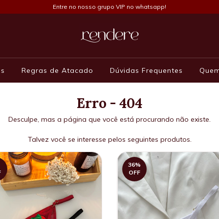
Pedido atacado mínimo R$300,00. Aproveite
as
Regras de Atacado
Dúvidas Frequentes
Que
Erro - 404
Desculpe, mas a página que você está procurando não existe.
Talvez você se interesse pelos seguintes produtos.
36
%
F
OFF