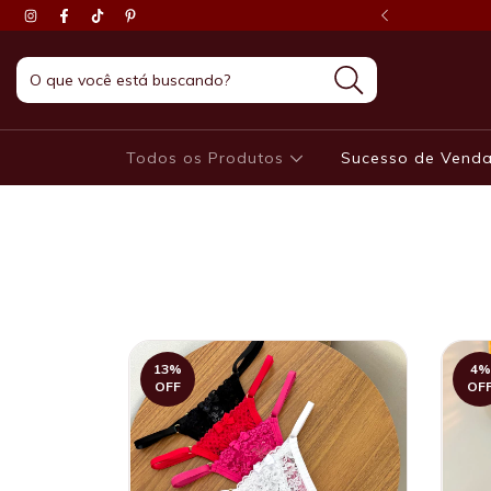
Entre no nosso grupo VIP no whatsapp!
Todos os Produtos
Sucesso de Vend
13
%
4
%
OFF
OF