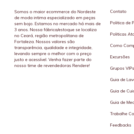
Contato
Somos o maior ecommerce do Nordeste
de moda intima especializado em peças
Politica de 
sem bojo. Estamos no mercado há mais de
3 anos. Nossa fábrica/estoque se localiza
Politicas A
no Ceará, região metropolitana de
Fortaleza. Nossos valores são
Como Comp
transparência, qualidade e integridade,
levando sempre o melhor com o preço
Excursões
justo e acessível. Venha fazer parte do
nosso time de revendedoras Rendere!
Grupos VIP
Guia de La
Guia de Cu
Guia de Me
Trabalhe C
Feedbacks