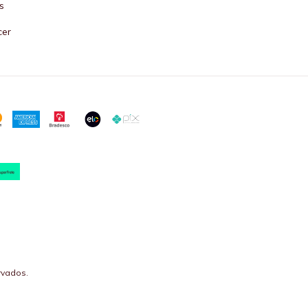
s
cer
rvados.