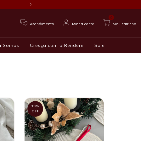
!
0
Atendimento
Minha conta
Meu carrinho
m Somos
Cresça com a Rendere
Sale
13
%
OFF