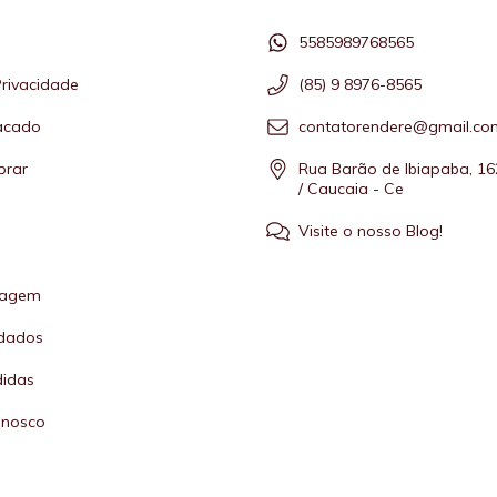
5585989768565
Privacidade
(85) 9 8976-8565
tacado
contatorendere@gmail.co
rar
Rua Barão de Ibiapaba, 16
/ Caucaia - Ce
Visite o nosso Blog!
s
vagem
idados
didas
onosco