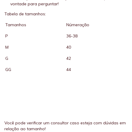
vontade para perguntar!
Tabela de tamanhos:
Tamanhos
Númeração
P
36-38
M
40
G
42
GG
44
Você pode verificar um consultor caso esteja com dúvidas em
relação ao tamanho!