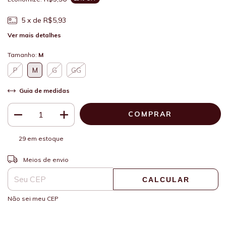
5
x de
R$5,93
Ver mais detalhes
Tamanho:
M
P
M
G
GG
Guia de medidas
29
em estoque
ALTERAR CEP
Entregas para o CEP:
Meios de envio
CALCULAR
Não sei meu CEP