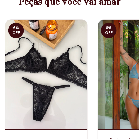
Peças que você vai amar
6
%
6
%
OFF
OFF