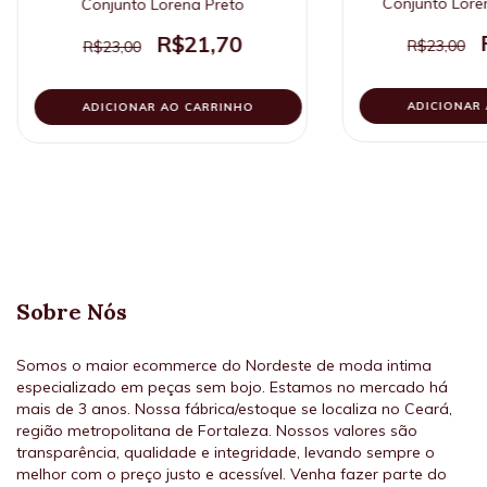
Conjunto Lore
Conjunto Lorena Preto
R$21,70
R$23,00
R$23,00
ADICIONAR
ADICIONAR AO CARRINHO
Sobre Nós
Somos o maior ecommerce do Nordeste de moda intima
especializado em peças sem bojo. Estamos no mercado há
mais de 3 anos. Nossa fábrica/estoque se localiza no Ceará,
região metropolitana de Fortaleza. Nossos valores são
transparência, qualidade e integridade, levando sempre o
melhor com o preço justo e acessível. Venha fazer parte do