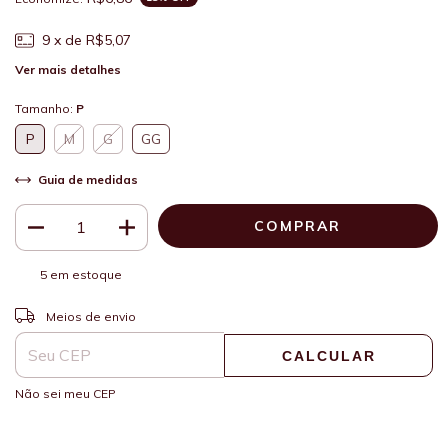
9
x de
R$5,07
Ver mais detalhes
Tamanho:
P
P
M
G
GG
Guia de medidas
5
em estoque
ALTERAR CEP
Entregas para o CEP:
Meios de envio
CALCULAR
Não sei meu CEP