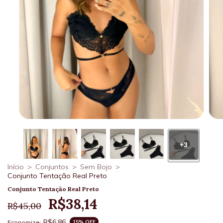
+3
Início
>
Conjuntos
>
Sem Bojo
>
Conjunto Tentação Real Preto
Conjunto Tentação Real Preto
R$38,14
R$45,00
R$6,86
Economize:
15
% OFF