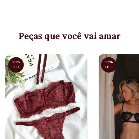
Peças que você vai amar
20
%
13
%
OFF
OFF