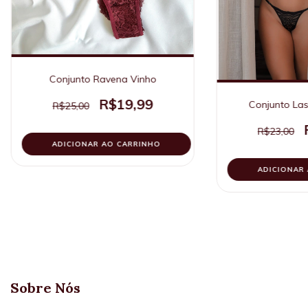
Conjunto Ravena Vinho
R$19,99
Conjunto Las
R$25,00
R$23,00
ADICIONAR AO CARRINHO
ADICIONAR
Sobre Nós